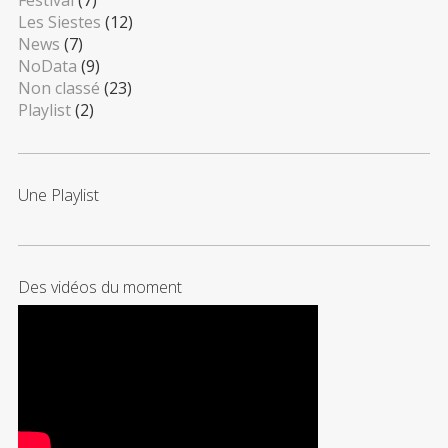
Festival
(7)
Les Siestes
(12)
News
(7)
NoData
(9)
Non classé
(23)
Playlist
(2)
Une Playlist
Des vidéos du moment