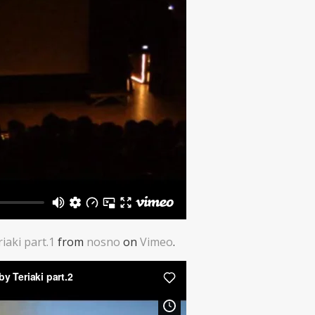
aki part.1
from
nosno
on
Vimeo
.