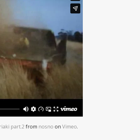
aki part.2
from
nosno
on
Vimeo
.