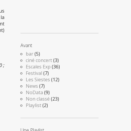
us
 la
ant
t)
Avant
bar
(5)
ciné concert
(3)
0 ;
Escales Exp
(36)
Festival
(7)
Les Siestes
(12)
News
(7)
NoData
(9)
Non classé
(23)
Playlist
(2)
Une Playlist