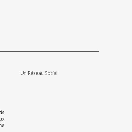
Un Réseau Social
ds
ux
me