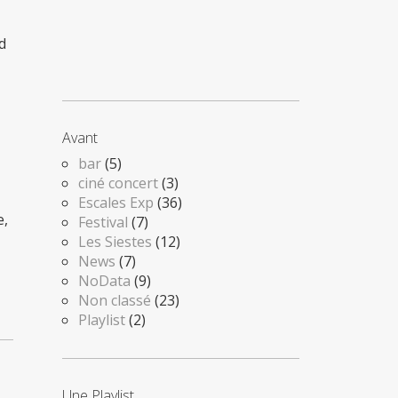
nd
Avant
bar
(5)
ciné concert
(3)
Escales Exp
(36)
e,
Festival
(7)
Les Siestes
(12)
News
(7)
NoData
(9)
Non classé
(23)
Playlist
(2)
Une Playlist