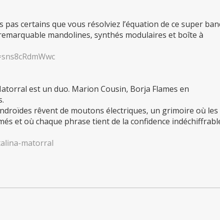
is pas certains que vous résolviez l’équation de ce super ba
é remarquable mandolines, synthés modulaires et boîte à
v=sns8cRdmWwc
Matorral est un duo. Marion Cousin, Borja Flames en
s.
ndroïdes rêvent de moutons électriques, un grimoire où les
més et où chaque phrase tient de la confidence indéchiffrabl
alina-matorral