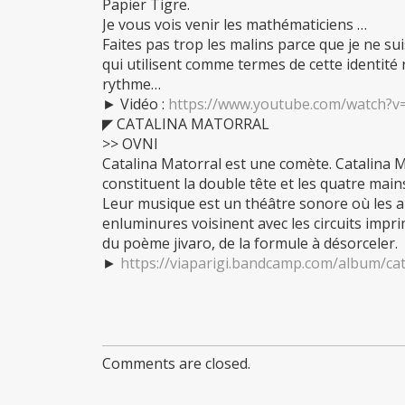
Papier Tigre.
Je vous vois venir les mathématiciens …
Faites pas trop les malins parce que je ne su
qui utilisent comme termes de cette identit
rythme…
► Vidéo :
https://www.youtube.com/watch?
◤ CATALINA MATORRAL
>> OVNI
Catalina Matorral est une comète. Catalina 
constituent la double tête et les quatre main
Leur musique est un théâtre sonore où les a
enluminures voisinent avec les circuits impri
du poème jivaro, de la formule à désorceler.
►
https://viaparigi.bandcamp.com/album/cat
Comments are closed.