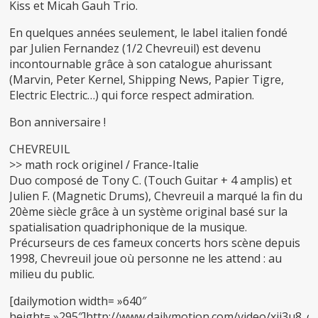
Kiss et Micah Gauh Trio.
En quelques années seulement, le label italien fondé
par Julien Fernandez (1/2 Chevreuil) est devenu
incontournable grâce à son catalogue ahurissant
(Marvin, Peter Kernel, Shipping News, Papier Tigre,
Electric Electric…) qui force respect admiration.
Bon anniversaire !
CHEVREUIL
>>
math rock originel / France-Italie
Duo composé de Tony C. (Touch Guitar + 4 amplis) et
Julien F. (Magnetic Drums), Chevreuil a marqué la fin du
20ème siècle grâce à un système original basé sur la
spatialisation quadriphonique de la musique.
Précurseurs de ces fameux concerts hors scène depuis
1998, Chevreuil joue où personne ne les attend : au
milieu du public.
[dailymotion width= »640″
height= »295″]http://www.dailymotion.com/video/xji3u8_ch