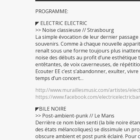
PROGRAMME:
◤ ELECTRIC ELECTRIC
>> Noise classieuse // Strasbourg
La simple évocation de leur dernier passage
souvenirs. Comme à chaque nouvelle appariti
renaît sous une forme toujours plus inatten
noise des débuts au profit d’une esthétique t
entêtantes, de voix caverneuses, de répétitio
Ecouter EE c’est s’abandonner, exulter, vivre
temps d’un concert…
http://www.muraillesmusic.com/artistes/electr
https://www.facebook.com/electricelectricba
◤BILE NOIRE
>> Post-ambient-punk // Le Mans
Derrière ce nom bien senti (la bile noire étan
des états mélancoliques) se dissimule un pr
obscure ambient et post punk éclairé. Pour ce