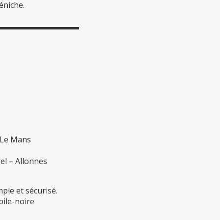
éniche.
▬▬▬▬▬▬▬▬▬▬▬
 Le Mans
el – Allonnes
mple et sécurisé.
bile-noire