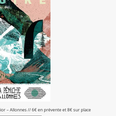
ior – Allonnes // 6€ en prévente et 8€ sur place
▬▬▬▬▬▬▬▬▬▬▬