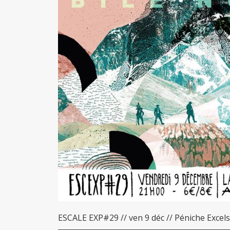
ESCALE EXP#29 // ven 9 déc // Péniche Excels
▬▬▬▬▬▬▬▬▬▬▬▬▬▬▬▬▬▬▬▬