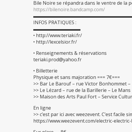
Bile Noire se répandra dans le ventre de la p
https://bilenoire.bandcamp.com/
▬▬▬▬▬▬▬▬▬▬▬▬▬▬▬▬▬▬▬▬
INFOS PRATIQUES :
▬▬▬▬▬▬▬▬▬▬
• http://www.teriaki.fr/
• http://lexcelsior.fr/
• Renseignements & réservations
teriaki.prod@yahoo.fr
• Billetterie
Physique et sans majoration === 7€===
>> Bar Le Barouf – rue Victor Bonhommet –
>> Le Lézard – rue de la Barillerie – Le Mans
>> Maison des Arts Paul Fort – Service Cultur
En ligne
>> c’est par ici avec weezevent. C’est facile si
https://www.weezevent.com/electric-electric-