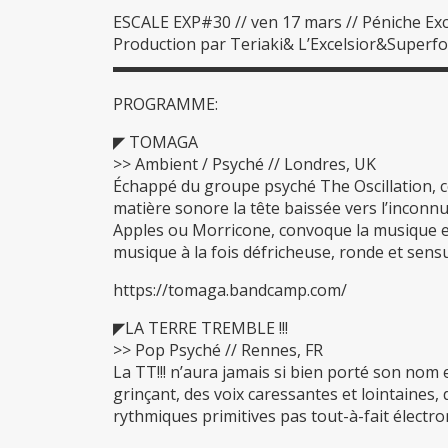
ESCALE EXP#30 // ven 17 mars // Péniche Exce
Production par Teriaki& L’Excelsior&Superf
▬▬▬▬▬▬▬▬▬▬▬▬▬▬▬▬▬▬▬▬
PROGRAMME:
◤ TOMAGA
>> Ambient / Psyché // Londres, UK
Échappé du groupe psyché The Oscillation, ce
matière sonore la tête baissée vers l’inconnu
Apples ou Morricone, convoque la musique e
musique à la fois défricheuse, ronde et sensu
https://tomaga.bandcamp.com/
◤LA TERRE TREMBLE !!!
>> Pop Psyché // Rennes, FR
La TT!!! n’aura jamais si bien porté son nom
grinçant, des voix caressantes et lointaines
rythmiques primitives pas tout-à-fait électr