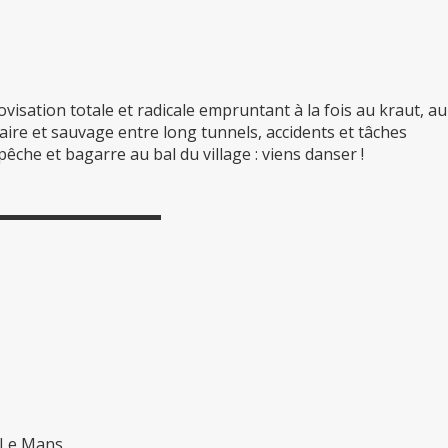
visation totale et radicale empruntant à la fois au kraut, au
taire et sauvage entre long tunnels, accidents et tâches
êche et bagarre au bal du village : viens danser !
▬▬▬▬▬▬▬▬▬▬▬
 Le Mans