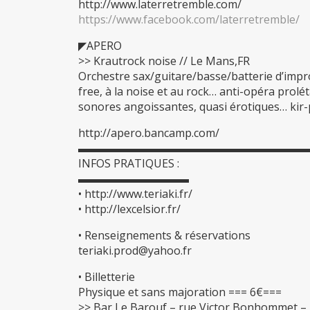
http://www.laterretremble.com/
https://www.facebook.com/laterretremble/
◤APERO
>> Krautrock noise // Le Mans,FR
Orchestre sax/guitare/basse/batterie d’impro
free, à la noise et au rock… anti-opéra prolé
sonores angoissantes, quasi érotiques… kir-p
http://apero.bancamp.com/
▬▬▬▬▬▬▬▬▬▬▬▬▬▬▬▬▬▬▬▬
INFOS PRATIQUES :
▬▬▬▬▬▬▬▬▬▬
• http://www.teriaki.fr/
• http://lexcelsior.fr/
• Renseignements & réservations
teriaki.prod@yahoo.fr
• Billetterie
Physique et sans majoration === 6€===
>> Bar Le Barouf – rue Victor Bonhommet –