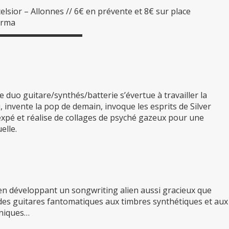
lsior – Allonnes // 6€ en prévente et 8€ sur place
orma
▬▬▬▬▬▬▬▬▬▬▬
 duo guitare/synthés/batterie s’évertue à travailler la
, invente la pop de demain, invoque les esprits de Silver
xpé et réalise de collages de psyché gazeux pour une
elle.
 en développant un songwriting alien aussi gracieux que
, des guitares fantomatiques aux timbres synthétiques et aux
oniques…