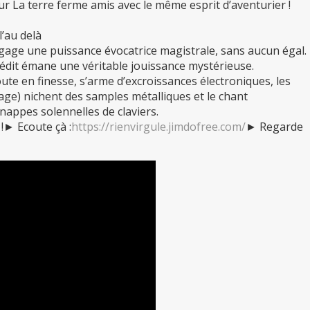
ur La terre ferme amis avec le même esprit d’aventurier !
l’au delà
égage une puissance évocatrice magistrale, sans aucun égal.
édit émane une véritable jouissance mystérieuse.
ute en finesse, s’arme d’excroissances électroniques, les
ge) nichent des samples métalliques et le chant
nappes solennelles de claviers.
!► Ecoute çà :
https://rienvirgule.jimdofree.com/
► Regarde